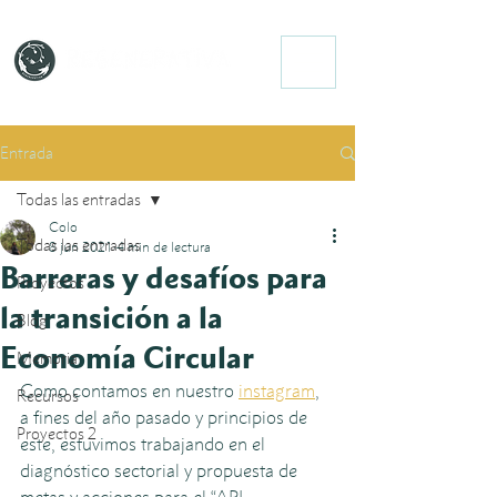
Entrada
Todas las entradas
Colo
Todas las entradas
8 jun 2021
4 min de lectura
Barreras y desafíos para
Proyectos
la transición a la
Blog
Economía Circular
Memoria
Como contamos en nuestro 
instagram
, 
Recursos
a fines del año pasado y principios de 
Proyectos 2
este, estuvimos trabajando en el 
diagnóstico sectorial y propuesta de 