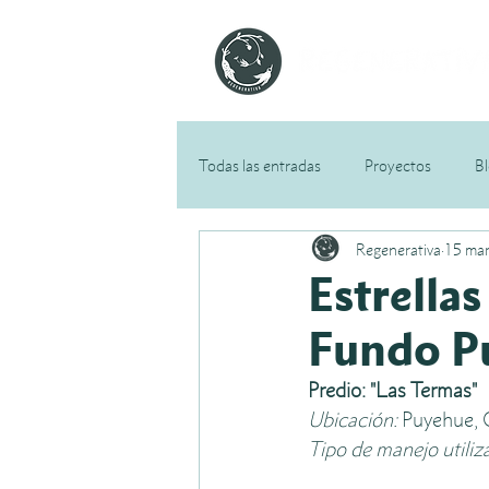
Todas las entradas
Proyectos
B
Regenerativa
15 ma
Estrellas
Fundo P
Predio: "Las Termas"
Ubicación:
 Puyehue, 
Tipo de manejo utiliz