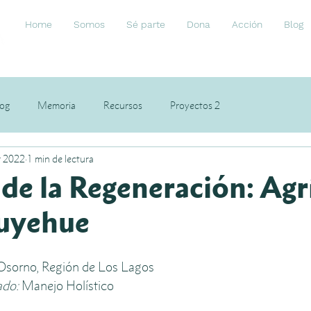
Home
Somos
Sé parte
Dona
Acción
Blog
log
Memoria
Recursos
Proyectos 2
r 2022
1 min de lectura
 de la Regeneración: Agr
uyehue
Osorno, Región de Los Lagos
ado:
 Manejo Holístico 