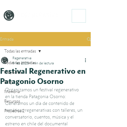
Entrada
Todas las entradas
Regenerativa
Todas las entradas
9 feb 2023
1 min de lectura
Festival Regenerativo en
Proyectos
Patagonio Osorno
Blog
Organizamos un festival regenerativo 
Memoria
en la tienda Patagonia Osorno: 
Recursos
Generamos un día de contenido de 
temáticas regenerativas con talleres, un 
Proyectos 2
conversatorio, cuentos, música y el 
estreno en chile del documental 