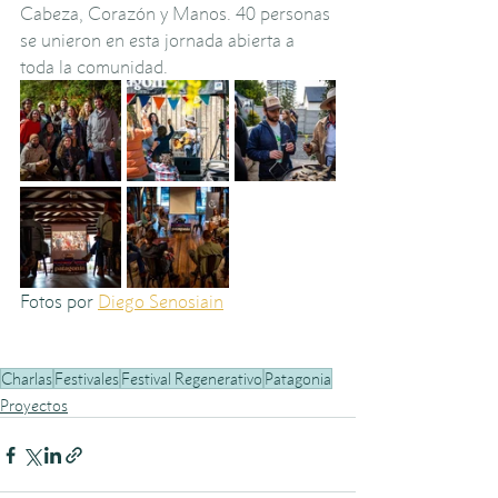
Cabeza, Corazón y Manos. 40 personas 
se unieron en esta jornada abierta a 
toda la comunidad. 
Fotos por 
Diego Senosiain
Charlas
Festivales
Festival Regenerativo
Patagonia
Proyectos