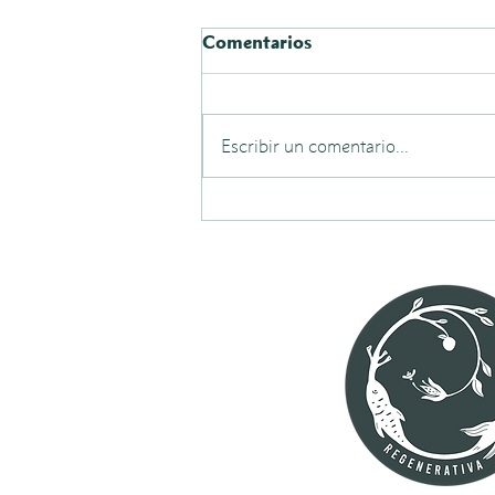
Comentarios
Escribir un comentario...
Apoyo en Forestería
Análoga en Ruca Kumillal