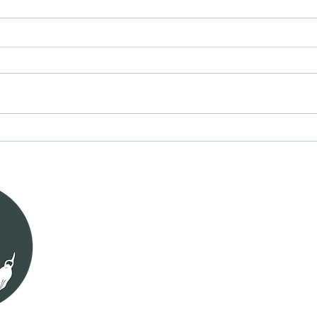
Acuerdo de Producción
Limpia de Bosque Nativo en
Biobío
contacto@regenerativa.cl
+569 940004823
Frutillar, Los Lagos, Chile