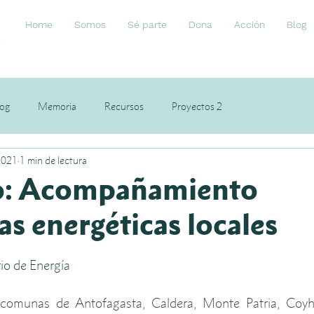
Home
Somos
Sé parte
Dona
Acción
Blog
log
Memoria
Recursos
Proyectos 2
2021
1 min de lectura
o: Acompañamiento
as energéticas locales
io de Energía 
comunas de Antofagasta, Caldera, Monte Patria, Coyhai