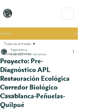
Entrada
Todas las entradas
Regenerativa
Todas las entradas
6 abr 2021
1 min de lectura
Proyecto: Pre-
Proyectos
Diagnóstico APL
Blog
Restauración Ecológica
Memoria
Corredor Biológico
Recursos
Casablanca-Peñuelas-
Proyectos 2
Quilpué