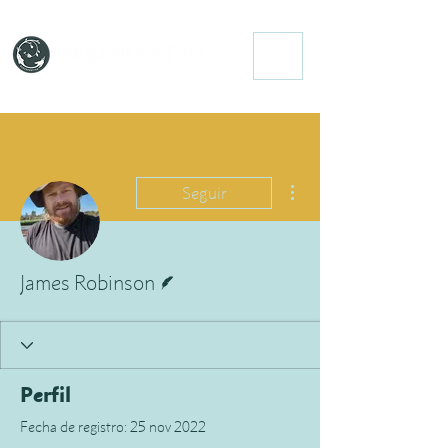
Más acciones
Seguir
Escritor
James Robinson
Perfil
Fecha de registro: 25 nov 2022