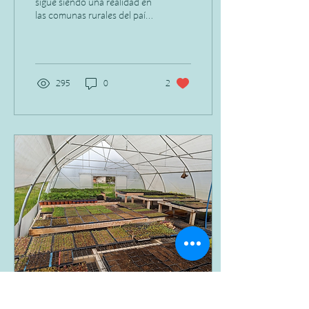
sigue siendo una realidad en
las comunas rurales del país,
Región
generando una disminución
en la población de jóvenes...
295
0
2