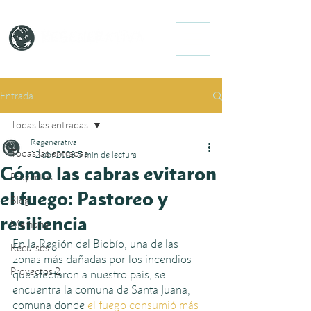
Entrada
Todas las entradas
Regenerativa
Todas las entradas
12 abr 2023
5 min de lectura
Cómo las cabras evitaron
Proyectos
el fuego: Pastoreo y
Blog
resiliencia
Memoria
En la Región del Biobío, una de las 
Recursos
zonas más dañadas por los incendios 
Proyectos 2
que afectaron a nuestro país, se 
encuentra la comuna de Santa Juana, 
comuna donde 
el fuego consumió más 