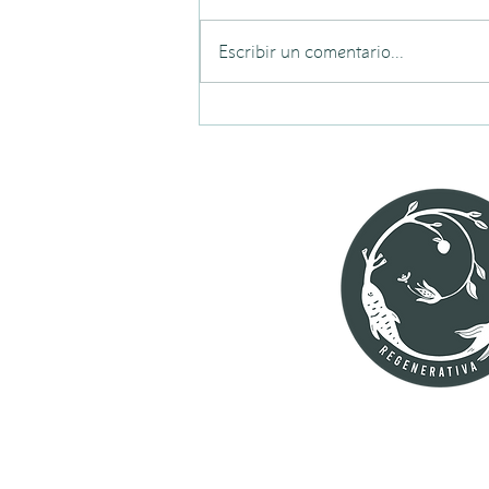
Escribir un comentario...
Apoyo en Forestería
Análoga en Ruca Kumillal