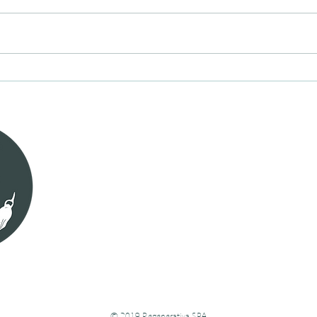
Acuerdo de Producción
Limpia de Bosque Nativo en
Biobío
contacto@regenerativa.cl
+569 940004823
Frutillar, Los Lagos, Chile
© 2019 Regenerativa SPA