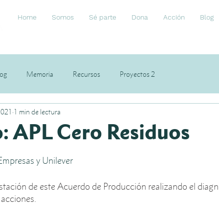
Home
Somos
Sé parte
Dona
Acción
Blog
log
Memoria
Recursos
Proyectos 2
2021
1 min de lectura
: APL Cero Residuos
Empresas y Unilever 
stación de este Acuerdo de Producción realizando el diagn
acciones. 